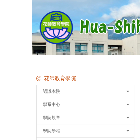
跳
到
主
要
內
容
區
花師教育學院
認識本院
學系中心
學院規章
學院學程